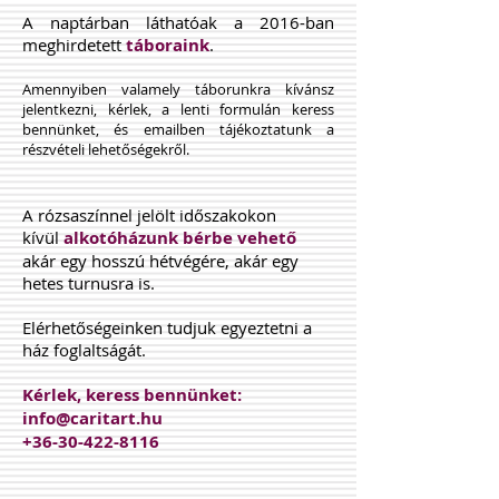
A naptárban láthatóak a 2016-ban
meghirdetett
táboraink
.
Amennyiben valamely táborunkra kívánsz
jelentkezni, kérlek, a lenti formulán keress
bennünket, és emailben tájékoztatunk a
részvételi lehetőségekről.
A rózsaszínnel jelölt időszakokon
kívül
alkotóházunk bérbe vehető
akár egy hosszú hétvégére, akár egy
hetes turnusra is.
Elérhetőségeinken tudjuk egyeztetni a
ház foglaltságát.
Kérlek, keress bennünket:
info@caritart.hu
+36-30-422-8116