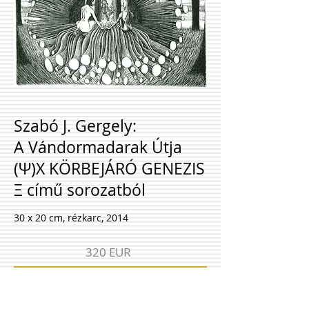
Szabó J. Gergely:
A Vándormadarak Útja
(Ψ)Χ KÖRBEJÁRÓ GENEZIS
Ξ című sorozatból
30 x 20 cm, rézkarc, 2014
320 EUR
Érdeklődöm