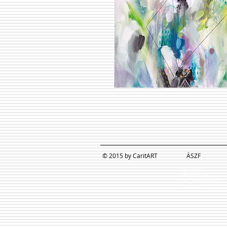
© 2015 by CaritART
ÁSZF
Adatvédelmi
szabályzatunk
2018. május 25-én
megváltozott!