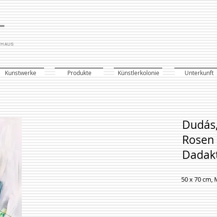
THAUS
Kunstwerke
Produkte
Künstlerkolonie
Unterkunft
Dudás,
Rosen 
Dadakt
50 x 70 cm, 